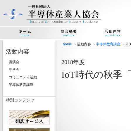
home
活動内容
半導体教育講座
2
活動内容
2018年度
講演会
見学会
IoT時代の秋
コミュニティ活動
半導体教育講座
特別コンテンツ