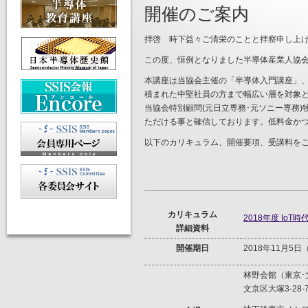
開催のご案内
拝啓 時下益々ご清栄のことと拝察申し上
この度、恒例となりました半導体産業人協会(
本講座は当協会主催の「半導体入門講座」
積まれた中堅社員の方まで幅広い層を対象
当協会特別顧問(元日立専務･元ソニー専務
ただける事と確信しております。低料金かつ
以下のカリキュラム、開催要項、受講料を
カリキュラム
2018年度 I
詳細資料
開催期日
2018年11月5
林野会館（東京･
文京区大塚3-28-7、