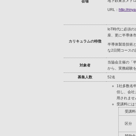
地下鉄東京メト
会場
URL：
http://riny
IoT時代に必須
座、更に半導体
カリキュラムの特徴
半導体製造技術と
な2日間コースの
当協会主催の「
対象者
から、実務経験
募集人数
52名
1社多数名
但し、会社
用されませ
受講料には
受講料
区分