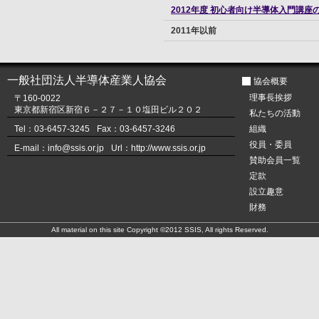
2012年度 初心者向け半導体入門講座
2011年以前
一般社団法人半導体産業人協会
協会概要
理事長挨拶
〒160-0022
東京都新宿区新宿６－２７－１０塩田ビル２０２
私たちの活動
Tel：03-6457-3245
Fax：03-6457-3246
組織
役員・委員
E-mail：info@ssis.or.jp
Url：http://www.ssis.or.jp
賛助会員一覧
定款
設立趣意
財務
All material on this site Copyright ©2012 SSIS, All rights Reserved.