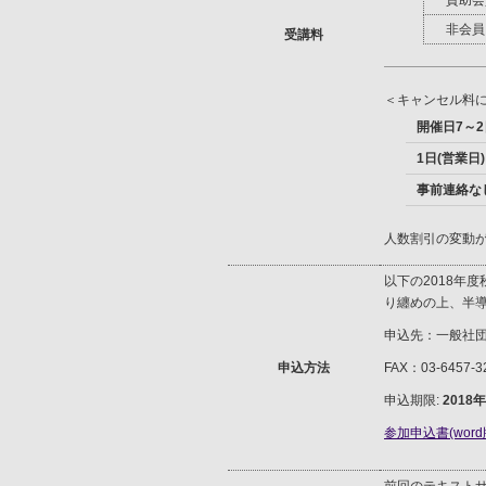
賛助会
非会員
受講料
＜キャンセル料
開催日7～2
1日(営業日
事前連絡な
人数割引の変動
以下の2018年
り纏めの上、半導
申込先：一般社団
申込方法
FAX：03-6457-32
申込期限:
2018
参加申込書(word