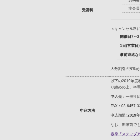
賛助会
非会員
受講料
＜キャンセル料
開催日7～2
1日(営業日
事前連絡な
人数割引の変動
以下の2019年
り纏めの上、半導
申込先：一般社団
FAX：03-6457-3
申込方法
申込期限:
2019
なお、期限前で
春季「ステップア