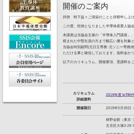
開催のご案内
拝啓 時下益々ご清栄のことと拝察申し上
この度、恒例となりました半導体産業人協会(
本講座は当協会主催の「半導体入門講座」
積まれた中堅社員の方まで幅広い層を対象
当協会特別顧問(元日立専務･元ソニー専務
ただける事と確信しております。低料金かつ
以下のカリキュラム、開催要項、受講料を
カリキュラム
2019年度 I
詳細資料
開催期日
2019年5月30
林野会館（東京･
文京区大塚3-28-7、