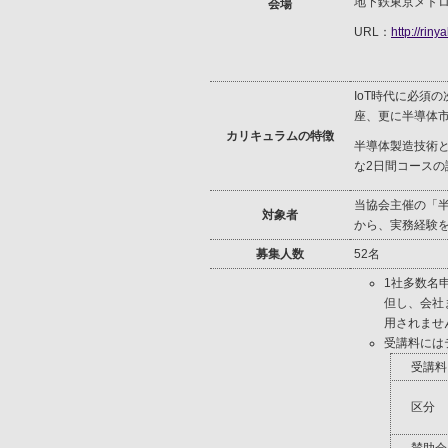
地下鉄東京メト
会場
URL：
http://riny
IoT時代に必須
座、更に半導体
カリキュラムの特徴
半導体製造技術と
な2日間コースの
当協会主催の「
対象者
から、実務経験
募集人数
52名
1社多数名
但し、会社
用されませ
受講料には
受講料
区分