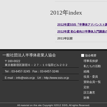
2012年index
2012年度SSIS『半導体アドバンス
2012年度 初心者向け半導体入門講座
2011年以前
一般社団法人半導体産業人協会
協会概要
理事長挨拶
〒160-0022
東京都新宿区新宿６－２７－１０塩田ビル２０２
私たちの活動
Tel：03-6457-3245
Fax：03-6457-3246
組織
役員・委員
E-mail：info@ssis.or.jp
Url：http://www.ssis.or.jp
賛助会員一覧
定款
設立趣意
財務
All material on this site Copyright ©2012 SSIS, All rights Reserved.